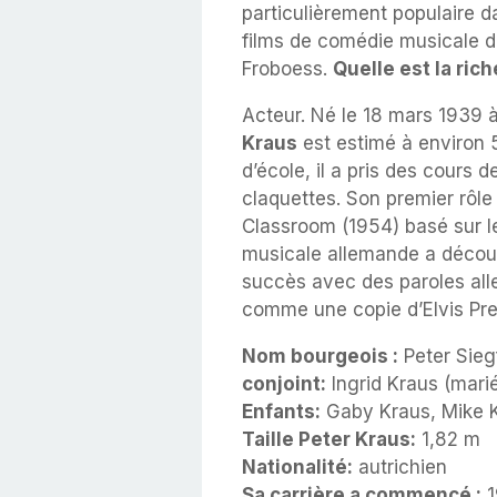
particulièrement populaire
films de comédie musicale da
Froboess.
Quelle est la ric
Acteur. Né le 18 mars 1939
Kraus
est estimé à environ 
d’école, il a pris des cours 
claquettes. Son premier rôle
Classroom (1954) basé sur le
musicale allemande a découve
succès avec des paroles all
comme une copie d’Elvis Pre
Nom bourgeois :
Peter Sieg
conjoint:
Ingrid Kraus (mari
Enfants:
Gaby Kraus, Mike 
Taille Peter Kraus:
1,82 m
Nationalité:
autrichien
Sa carrière a commencé :
1