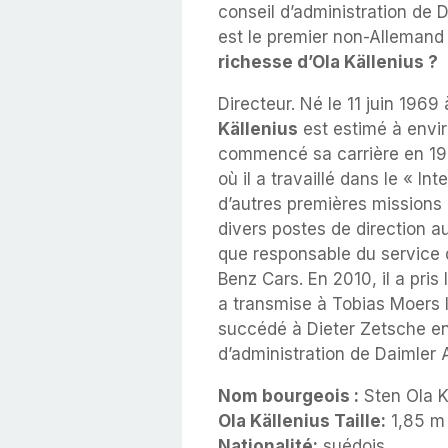
conseil d’administration de 
est le premier non-Allemand
richesse d’Ola Källenius ?
Directeur. Né le 11 juin 1969
Källenius
est estimé à envir
commencé sa carrière en 199
où il a travaillé dans le « I
d’autres premières missions d
divers postes de direction 
que responsable du service
Benz Cars. En 2010, il a pri
a transmise à Tobias Moers l
succédé à Dieter Zetsche en
d’administration de Daimler 
Nom bourgeois :
Sten Ola K
Ola Källenius Taille:
1,85 m
Nationalité:
suédois