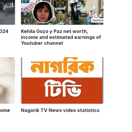
2024
Kehila Gozo y Paz net worth,
income and estimated earnings of
Youtuber channel
come
Nagorik TV News video statistics